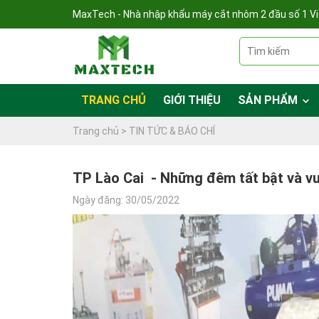
MaxTech - Nhà nhập khẩu máy cắt nhôm 2 đầu số 1 V
TRANG CHỦ
GIỚI THIỆU
SẢN PHẨM
Trang chủ >
TIN TỨC & BÁO CHÍ
TP Lào Cai - Những đêm tất bật và vu
Ngày đăng: 30/05/2022