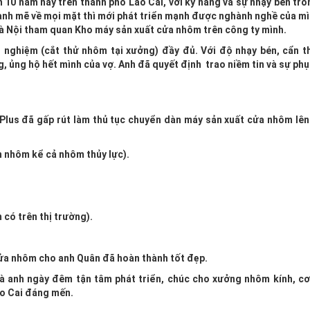
 10 năm nay trên thành phố Lào Cai, với kỹ năng và sự nhạy bén tro
ạnh mẽ về mọi mặt thì mới phát triển mạnh được nghành nghề của mì
 Hà Nội tham quan Kho máy sản xuất cửa nhôm trên công ty mình.
i nghiệm (cắt thử nhôm tại xưởng) đầy đủ. Với độ nhạy bén, cẩn th
, ủng hộ hết mình của vợ. Anh đã quyết định trao niềm tin và sự phụ
 Plus đã gấp rút làm thủ tục chuyển dàn máy sản xuất cửa nhôm lên
n nhôm kể cả nhôm thủy lực).
 có trên thị trường).
cửa nhôm cho anh Quân đã hoàn thành tốt đẹp.
mà anh ngày đêm tận tâm phát triển, chúc cho xưởng nhôm kính, cơ
ào Cai đáng mến.