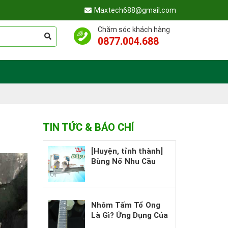
Maxtech688@gmail.com
Chăm sóc khách hàng
0877.004.688
TIN TỨC & BÁO CHÍ
[Huyện, tỉnh thành]
Bùng Nổ Nhu Cầu
Lắp Đặt Hệ Thống
Cửa Nhôm Cao Cấp –
Bạn Đã Sẵn Sàng
Nắm Bắt Cơ Hội?
Nhôm Tấm Tổ Ong
Là Gì? Ứng Dụng Của
Nó Trong Kiến Trúc