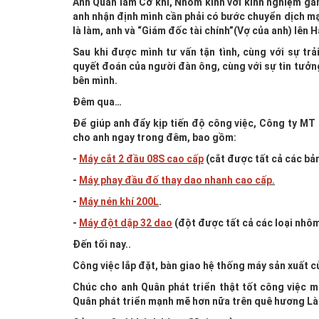
Anh Quân làm Cơ khí, Nhôm kính với kinh nghiệm gần
anh nhận định mình cần phải có bước chuyển dịch m
là làm, anh và “Giám đốc tài chính”(Vợ của anh) lên
Sau khi được mình tư vấn tận tình, cùng với sự trả
quyết đoán của người đàn ông, cùng với sự tin tưởng
bên mình.
Đêm qua…
Để giúp anh đẩy kịp tiến độ công việc, Công ty MT
cho anh ngay trong đêm, bao gồm:
-
Máy cắt 2 đầu 08S cao cấp
(cắt được tất cả các bả
-
Máy phay đầu đố thay dao nhanh cao cấp.
-
Máy nén khí 200L
.
-
Máy đột dập 32 dao
(đột được tất cả các loại nhôm
Đến tối nay..
Công việc lắp đặt, bàn giao hệ thống máy sản xuất 
Chúc cho anh Quân phát triển thật tốt công việc 
Quân phát triển mạnh mẽ hơn nữa trên quê hương L