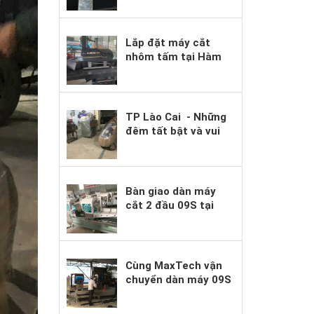
Nội Thất Hiện Nay.
Lắp đặt máy cắt
nhôm tấm tại Hàm
Yên, Tuyên Quang
TP Lào Cai - Những
đêm tất bật và vui
sướng vì sự tin yêu
của khách hàng.
Bàn giao dàn máy
cắt 2 đầu 09S tại
Phủ Lý, Hà Nam
Cùng MaxTech vận
chuyển dàn máy 09S
về Nho Quan, Ninh
Bình