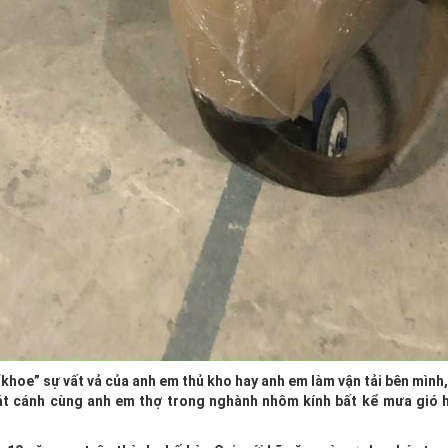
khoe” sự vất vả của anh em thủ kho hay anh em làm vận tải bên mình
át cánh cùng anh em thợ trong nghành nhôm kính bất kể mưa gió 