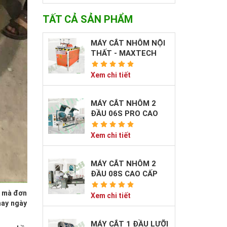
TẤT CẢ SẢN PHẨM
MÁY CẮT NHÔM NỘI
THẤT - MAXTECH
Xem chi tiết
MÁY CẮT NHÔM 2
ĐẦU 06S PRO CAO
CẤP
Xem chi tiết
MÁY CẮT NHÔM 2
ĐẦU 08S CAO CẤP
, mà đơn
Xem chi tiết
hay ngày
MÁY CẮT 1 ĐẦU LƯỠI