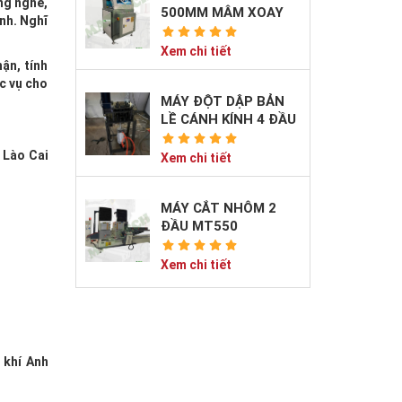
ng nghề,
500MM MÂM XOAY
nh. Nghĩ
Xem chi tiết
ận, tính
c vụ cho
MÁY ĐỘT DẬP BẢN
LỀ CÁNH KÍNH 4 ĐẦU
DOA
 Lào Cai
Xem chi tiết
MÁY CẮT NHÔM 2
ĐẦU MT550
MAXTECH CAO CẤP
Xem chi tiết
 khí Anh