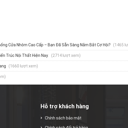
Thống Cửa Nhôm Cao Cấp – Bạn Đã Sẵn Sàng Nắm Bắt Cơ Hội?
(1465 l
ến Trúc Nội Thất Hiện Nay.
(2714 lượt xem)
ang
(1660 lượt xem)
em)
Hỗ trợ khách hàng
Chính sách bảo mật
Chính sách đổi trả hàng