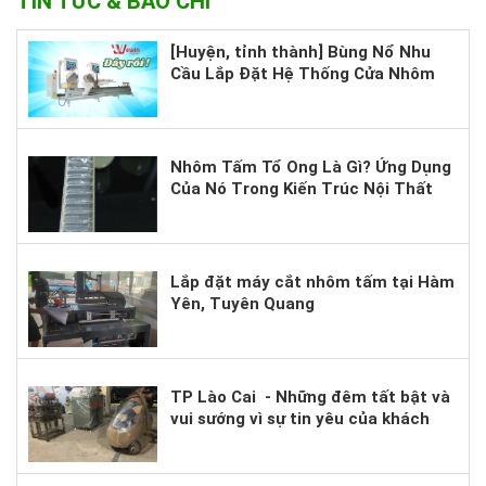
TIN TỨC & BÁO CHÍ
[Huyện, tỉnh thành] Bùng Nổ Nhu
Cầu Lắp Đặt Hệ Thống Cửa Nhôm
Cao Cấp – Bạn Đã Sẵn Sàng Nắm
Bắt Cơ Hội?
Nhôm Tấm Tổ Ong Là Gì? Ứng Dụng
Của Nó Trong Kiến Trúc Nội Thất
Hiện Nay.
Lắp đặt máy cắt nhôm tấm tại Hàm
Yên, Tuyên Quang
TP Lào Cai - Những đêm tất bật và
vui sướng vì sự tin yêu của khách
hàng.