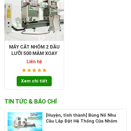
MÁY CẮT NHÔM 2 ĐẦU
LƯỠI 500 MÂM XOAY
Liên hệ
Xem chi tiết
TIN TỨC & BÁO CHÍ
[Huyện, tỉnh thành] Bùng Nổ Nhu
Cầu Lắp Đặt Hệ Thống Cửa Nhôm
Cao Cấp – Bạn Đã Sẵn Sàng Nắm