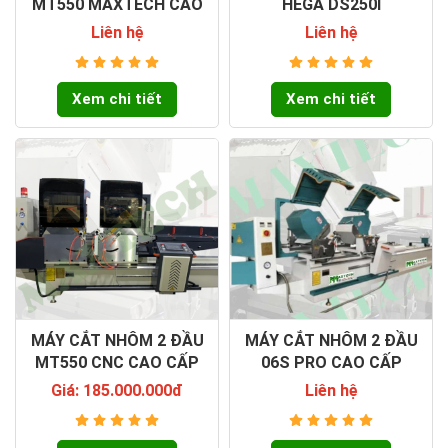
MT550 MAXTECH CAO
HEGA DS250I
CẤP
Liên hệ
Liên hệ
Xem chi tiết
Xem chi tiết
MÁY CẮT NHÔM 2 ĐẦU
MÁY CẮT NHÔM 2 ĐẦU
MT550 CNC CAO CẤP
06S PRO CAO CẤP
Giá: 185.000.000đ
Liên hệ