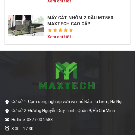
Xem chi tiết
MÁY CẮT NHÔM 2 ĐẦU MT550
MAXTECH CAO CẤP
Xem chi tiết
Cơ sở 1: Cụm công nghiệp vừa và nhỏ Bắc Từ Liêm, Hà Nội
Cơ sở 2: Đường Nguyễn Duy Trinh, Quận 9, Hồ Chí Minh
Hotline: 0877.004.688
8:00 - 17:30