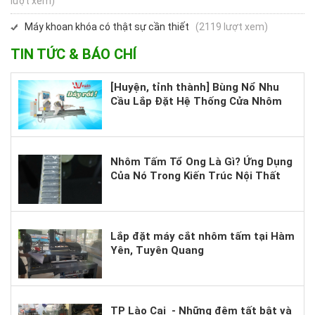
lượt xem)
Máy khoan khóa có thật sự cần thiết
(2119 lượt xem)
TIN TỨC & BÁO CHÍ
[Huyện, tỉnh thành] Bùng Nổ Nhu
Cầu Lắp Đặt Hệ Thống Cửa Nhôm
Cao Cấp – Bạn Đã Sẵn Sàng Nắm
Bắt Cơ Hội?
Nhôm Tấm Tổ Ong Là Gì? Ứng Dụng
Của Nó Trong Kiến Trúc Nội Thất
Hiện Nay.
Lắp đặt máy cắt nhôm tấm tại Hàm
Yên, Tuyên Quang
TP Lào Cai - Những đêm tất bật và