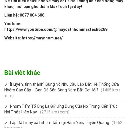
Để tìm hiểu nhiều hơn về máy cắt 2 đầu cũng như các dòng máy
khác, mời bạn ghé thăm MaxTech tại đây!
Liên hệ: 0877 004 688
Youtube:
https://www.youtube.com/@maycatnhommaxtech6289
Website:
https://maynhom.net/
Bài viết khác
[Huyện, tỉnh thành] Bùng Nổ Nhu Cầu Lắp Đặt Hệ Thống Cửa
Nhôm Cao Cấp – Bạn Đã Sẵn Sàng Nắm Bắt Cơ Hội?
(1465 lượt
xem)
Nhôm Tấm Tổ Ong Là Gì? Ứng Dụng Của Nó Trong Kiến Trúc
Nội Thất Hiện Nay.
(2715 lượt xem)
Lắp đặt máy cắt nhôm tấm tại Hàm Yên, Tuyên Quang
(1662